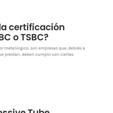
la certificación
 BC o TSBC?
or metalúrgico, son empresas que, debido a
que prestan, deben cumplir con ciertas
essive Tube