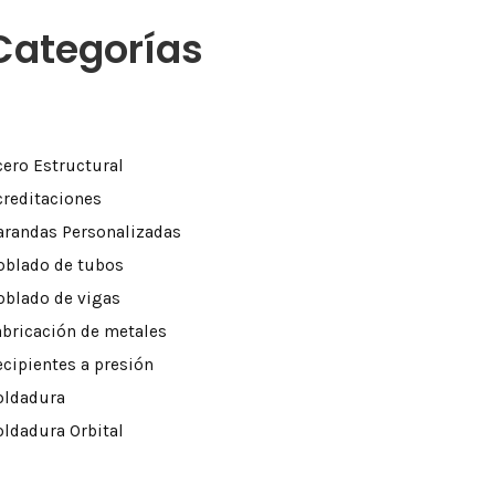
Categorías
cero Estructural
creditaciones
arandas Personalizadas
oblado de tubos
oblado de vigas
abricación de metales
ding
ción de equipos mecánicos, hidráulicos o neumáticos
ecipientes a presión
oldadura
oldadura Orbital