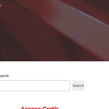
G
earch
Search