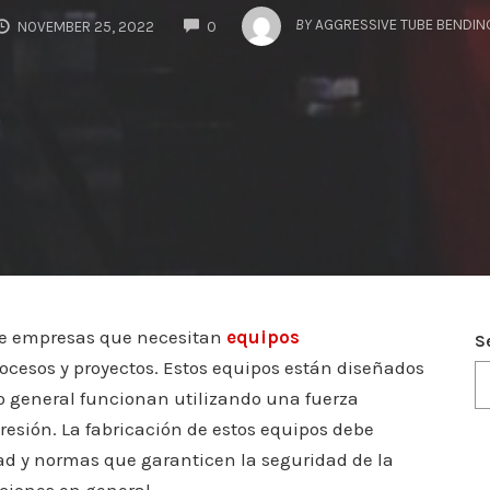
COMMENTS
BY
AGGRESSIVE TUBE BENDIN
NOVEMBER 25, 2022
0
 de empresas que necesitan
equipos
S
ocesos y proyectos. Estos equipos están diseñados
 lo general funcionan utilizando una fuerza
sión. La fabricación de estos equipos debe
dad y normas que garanticen la seguridad de la