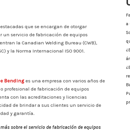
F
a
destacadas que se encargan de otorgar
S
r un servicio de fabricación de equipos
q
uentran la Canadian Welding Bureau (CWB),
¿
SC) y la Norma Internacional ISO 9001.
á
¿
r
be Bending
es una empresa con varios años de
B
io profesional de fabricación de equipos
P
ta con las acreditaciones y licencias
p
cidad de brindar a sus clientes un servicio de
idad y garantía.
más sobre el servicio de fabricación de equipos