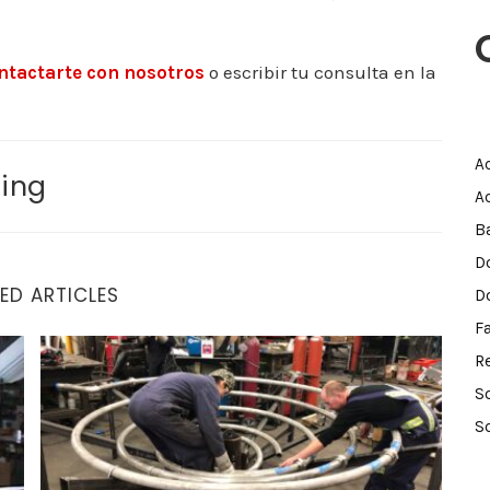
ntactarte con nosotros
o escribir tu consulta en la
A
ing
A
B
D
ED ARTICLES
D
F
cos: Cuatro razones para confiar en Aggressive Tube Ben
Consejos para elegir a una empresa para la fabrica
R
S
S