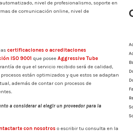
o automatizado, nivel de profesionalismo, soporte en
ormas de comunicación online, nivel de
A
las
certificaciones o acreditaciones
A
ción ISO 9001
que posee
Aggressive Tube
B
antía de que el servicio recibido será de calidad,
D
 procesos están optimizados y que estos se adaptan
D
tual, además de contar con procesos de
F
entes.
R
to a considerar al elegir un proveedor para la
S
S
ntactarte con nosotros
o escribir tu consulta en la