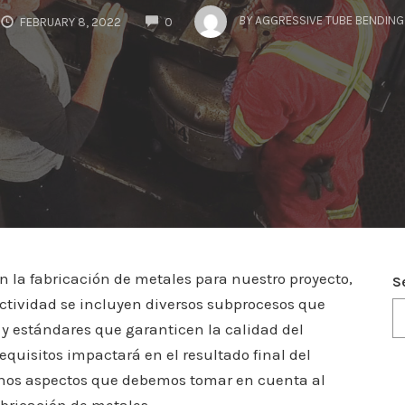
COMMENTS
BY
AGGRESSIVE TUBE BENDING
FEBRUARY 8, 2022
0
n la fabricación de metales para nuestro proyecto,
S
ctividad se incluyen diversos subprocesos que
y estándares que garanticen la calidad del
requisitos impactará en el resultado final del
nos aspectos que debemos tomar en cuenta al