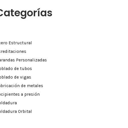
Categorías
cero Estructural
creditaciones
arandas Personalizadas
oblado de tubos
oblado de vigas
abricación de metales
ecipientes a presión
oldadura
oldadura Orbital