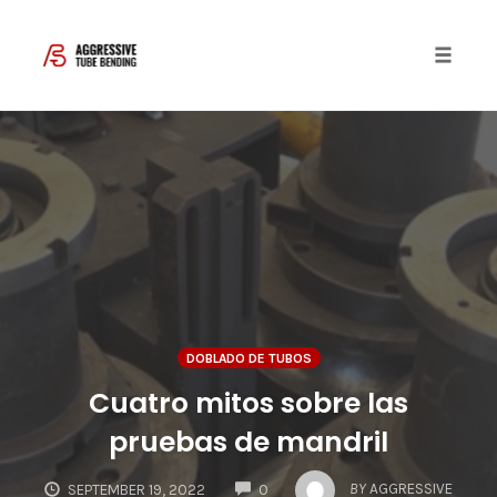
Toggle 
Skip
to
content
DOBLADO DE TUBOS
Cuatro mitos sobre las
pruebas de mandril
COMMENTS
BY
AGGRESSIVE
SEPTEMBER 19, 2022
0