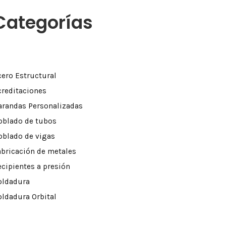
Categorías
cero Estructural
creditaciones
arandas Personalizadas
oblado de tubos
oblado de vigas
abricación de metales
ecipientes a presión
oldadura
oldadura Orbital