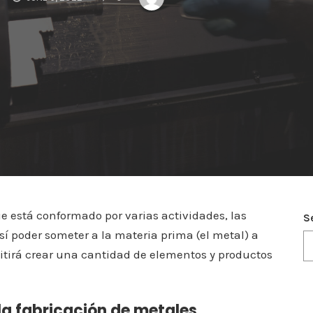
e está conformado por varias actividades, las
S
sí poder someter a la materia prima (el metal) a
tirá crear una cantidad de elementos y productos
la fabricación de metales