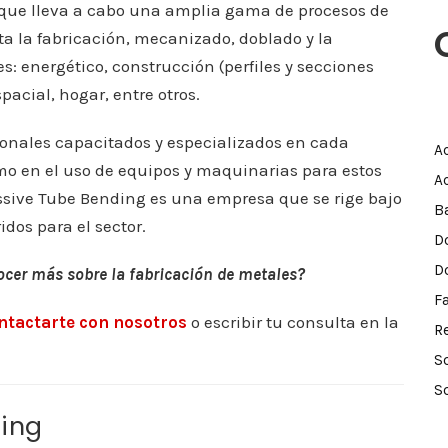
ue lleva a cabo una amplia gama de procesos de
ta la fabricación, mecanizado, doblado y la
s: energético, construcción (perfiles y secciones
pacial, hogar, entre otros.
onales capacitados y especializados en cada
A
omo en el uso de equipos y maquinarias para estos
A
ssive Tube Bending es una empresa que se rige bajo
B
dos para el sector.
D
D
ocer más sobre la fabricación de metales?
F
ntactarte con nosotros
o escribir tu consulta en la
R
S
S
ing