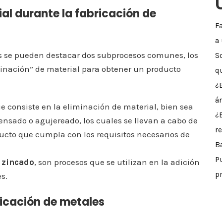
ial durante la fabricación de
F
a
es se pueden destacar dos subprocesos comunes, los
S
iminación” de material para obtener un producto
q
¿
á
ue consiste en la eliminación de material, bien sea
¿
ensado o agujereado, los cuales se llevan a cabo de
r
ucto que cumpla con los requisitos necesarios de
B
P
o zincado
, son procesos que se utilizan en la adición
p
s.
icación de metales