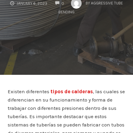
COMMENTS
BY
AGGRESSIVE TUBE
JANUARY 6, 2023
0
BENDING
Existen diferentes
tipos de calderas
, las cuales se
diferencian en su funcionamiento y forma de
trabajar con diferentes presiones dentro de sus
tuberías. Es importante destacar que estos
sistemas de tuberías se pueden fabricar con tubos