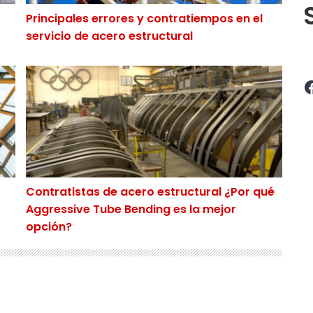
Principales errores y contratiempos en el
servicio de acero estructural
nó el servicio de acero estructural?
Contratistas de acero estructural ¿Por qué Aggressi
Facebook
Contratistas de acero estructural ¿Por qué
Aggressive Tube Bending es la mejor
opción?