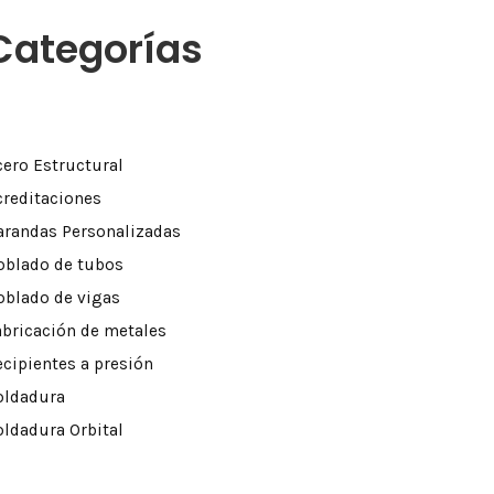
Categorías
cero Estructural
creditaciones
arandas Personalizadas
oblado de tubos
oblado de vigas
abricación de metales
acero estructural
ecipientes a presión
oldadura
oldadura Orbital