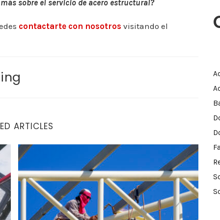
ás sobre el servicio de acero estructural?
uedes
contactarte con nosotros
visitando el
ing
A
A
B
D
ED ARTICLES
D
F
legir al proveedor ideal
Principales errores y contratiempos en el servicio de 
R
S
S