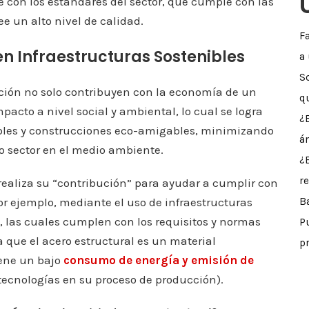
 con los estándares del sector, que cumple con las
e un alto nivel de calidad.
F
en Infraestructuras Sostenibles
a
S
rucción no solo contribuyen con la economía de un
q
pacto a nivel social y ambiental, lo cual se logra
¿
ibles y construcciones eco-amigables, minimizando
á
o sector en el medio ambiente.
¿
r
 realiza su “contribución” para ayudar a cumplir con
por ejemplo, mediante el uso de infraestructuras
B
 las cuales cumplen con los requisitos y normas
P
 que el acero estructural es un material
p
iene un bajo
consumo de energía y emisión de
 tecnologías en su proceso de producción).