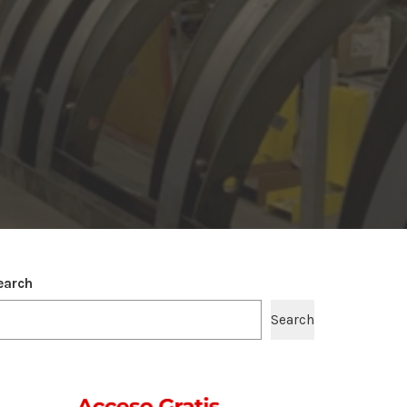
G
earch
Search