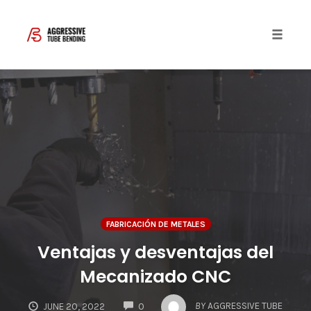
Toggle 
Skip
to
content
FABRICACIÓN DE METALES
Ventajas y desventajas del
Mecanizado CNC
COMMENTS
BY
AGGRESSIVE TUBE
JUNE 20, 2022
0