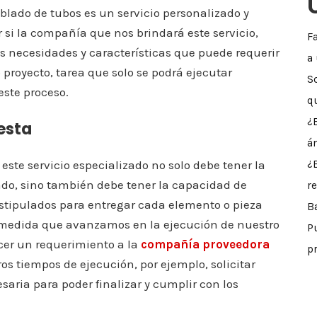
oblado de tubos es un servicio personalizado y
 si la compañía que nos brindará este servicio,
F
as necesidades y características que puede requerir
a
 proyecto, tarea que solo se podrá ejecutar
S
ste proceso.
q
¿
esta
á
este servicio especializado no solo debe tener la
¿
ado, sino también debe tener la capacidad de
r
 estipulados para entregar cada elemento o pieza
B
 medida que avanzamos en la ejecución de nuestro
P
cer un requerimiento a la
compañía proveedora
p
 tiempos de ejecución, por ejemplo, solicitar
aria para poder finalizar y cumplir con los