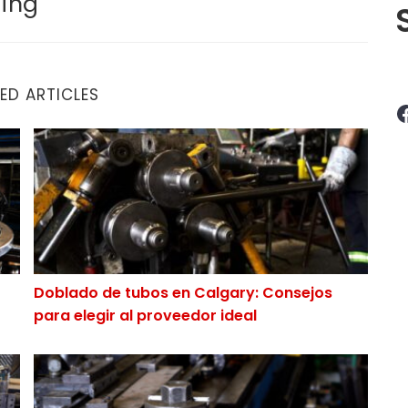
ing
ED ARTICLES
Facebook
r a Aggressive Tube Bending?
Doblado de tubos en Calgary: Consejos para elegir al
Doblado de tubos en Calgary: Consejos
para elegir al proveedor ideal
eedor de doblado de tubos
¿Cuáles son los principales defectos en el proceso d