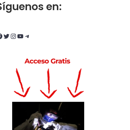
Síguenos en:
Twitter
Instagram
YouTube
Telegram
 proveedor ideal
e doblado de tubos?