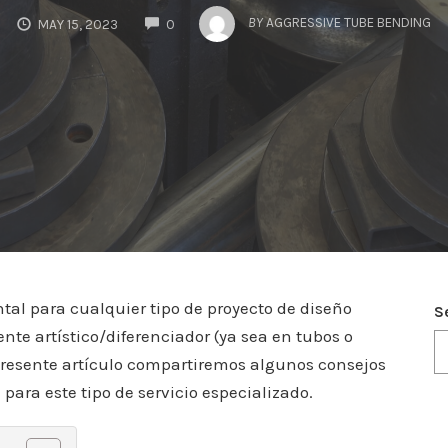
COMMENTS
BY
AGGRESSIVE TUBE BENDING
MAY 15, 2023
0
tal para cualquier tipo de proyecto de diseño
S
e artístico/diferenciador (ya sea en tubos o
l presente artículo compartiremos algunos consejos
para este tipo de servicio especializado.