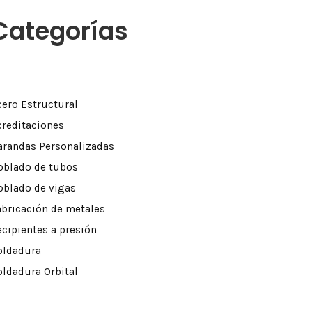
Categorías
cero Estructural
creditaciones
arandas Personalizadas
oblado de tubos
oblado de vigas
abricación de metales
ecipientes a presión
oldadura
oldadura Orbital