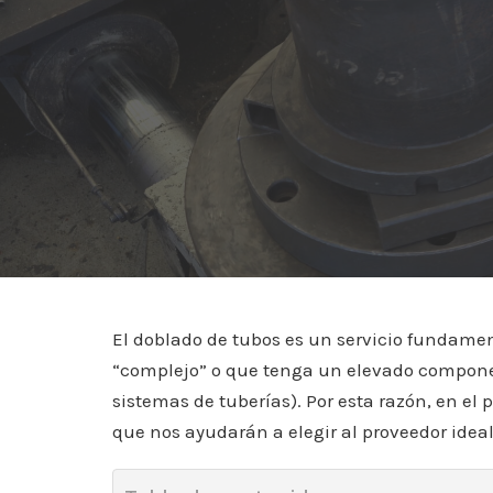
El doblado de tubos es un servicio fundamen
“complejo” o que tenga un elevado component
sistemas de tuberías). Por esta razón, en e
que nos ayudarán a elegir al proveedor ideal 