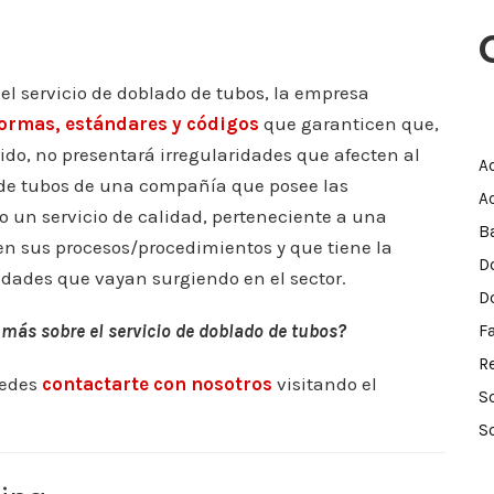
l servicio de doblado de tubos, la empresa
ormas, estándares y códigos
que garanticen que,
bido, no presentará irregularidades que afecten al
A
do de tubos de una compañía que posee las
A
o un servicio de calidad, perteneciente a una
B
n sus procesos/procedimientos y que tiene la
D
dades que vayan surgiendo en el sector.
D
más sobre el servicio de doblado de tubos?
F
R
uedes
contactarte con nosotros
visitando el
S
S