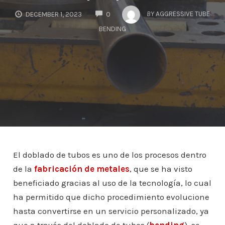
COMMENTS
BY
AGGRESSIVE TUBE
DECEMBER 1, 2023
0
BENDING
El doblado de tubos es uno de los procesos dentro
de la
fabricación de metales
, que se ha visto
beneficiado gracias al uso de la tecnología, lo cual
ha permitido que dicho procedimiento evolucione
hasta convertirse en un servicio personalizado, ya