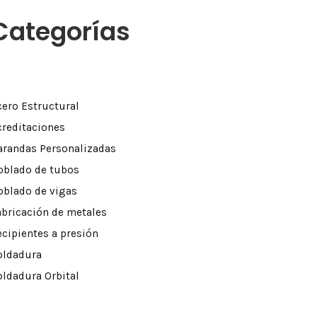
Categorías
cero Estructural
creditaciones
arandas Personalizadas
oblado de tubos
oblado de vigas
abricación de metales
ecipientes a presión
oldadura
oldadura Orbital