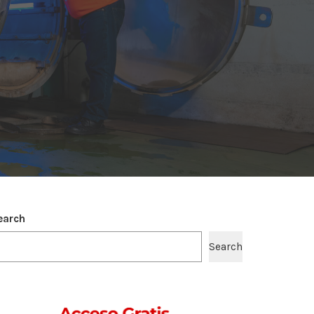
G
earch
Search