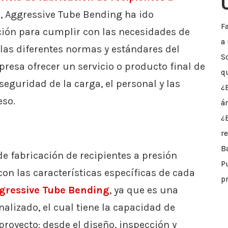
, Aggressive Tube Bending ha ido
F
ión para cumplir con las necesidades de
a
las diferentes normas y estándares del
S
mpresa ofrecer un servicio o producto final de
q
seguridad de la carga, el personal y las
¿
eso.
á
¿
r
B
de fabricación de recipientes a presión
P
on las características específicas de cada
p
gressive Tube Bending
, ya que es una
alizado, el cual tiene la capacidad de
royecto: desde el diseño, inspección y